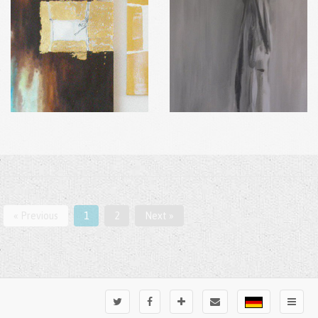
« Previous
1
2
Next »